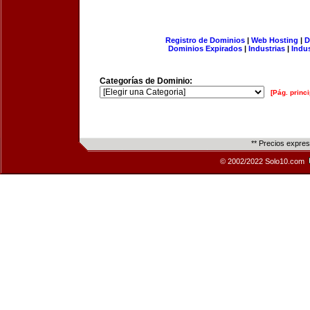
Registro de Dominios
|
Web Hosting
|
D
Dominios Expirados
|
Industrias
|
Indu
Categorías de Dominio:
[Pág. princi
** Precios expre
© 2002/2022 Solo10.com