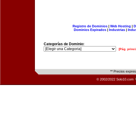
Registro de Dominios
|
Web Hosting
|
D
Dominios Expirados
|
Industrias
|
Indu
Categorías de Dominio:
[Pág. princi
** Precios expre
© 2002/2022 Solo10.com