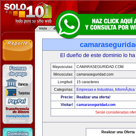
camarasegurid
El dueño de este dominio lo ha
Mayusculas:
CAMARASEGURIDAD.COM
Minusculas:
camaraseguridad.com
Longitud:
15 caracteres
Categorias:
Empresas e Industrias
,
InformÃ¡tica
Precio:
Realizar una oferta!
Visitar!
camaraseguridad.com
Serán consideradas ofer
Realizar una Oferta