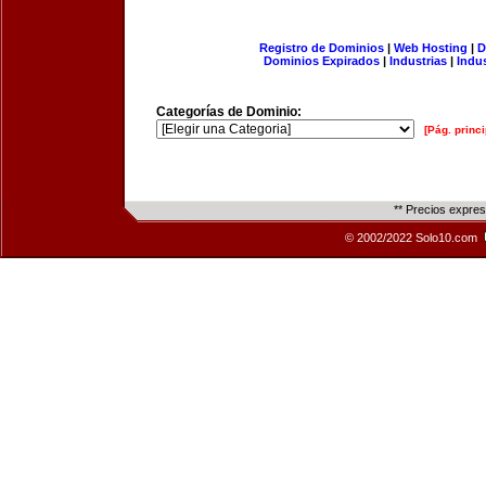
Registro de Dominios
|
Web Hosting
|
D
Dominios Expirados
|
Industrias
|
Indu
Categorías de Dominio:
[Pág. princi
** Precios expre
© 2002/2022 Solo10.com