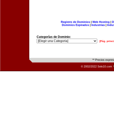
Registro de Dominios
|
Web Hosting
|
D
Dominios Expirados
|
Industrias
|
Indu
Categorías de Dominio:
[Pág. princi
** Precios expre
© 2002/2022 Solo10.com